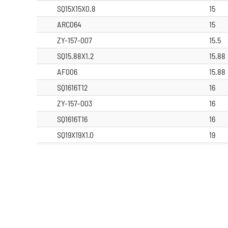
SQ15X15X0.8
15
ARC064
15
ZY-157-007
15.5
SQ15.88X1.2
15.88
AF006
15.88
SQ1616T12
16
ZY-157-003
16
SQ1616T16
16
SQ19X19X1.0
19
70049KMB
19
SQ19X19X1.2
19
SQ19X19X1.6
19
AIX-40134
19.05
AF007
19.05