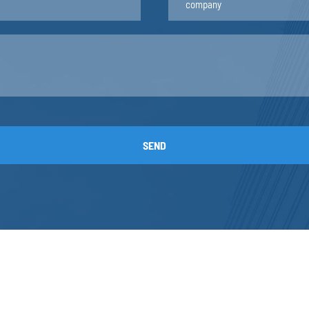
0.9
0.235
1
0.259
1.2
0.308
1.45
0.37
1.6
0.405
1.9
0.475
2
0.497
SEND
3
0.713
0.8
0.216
0.91
0.24
1.05
0.275
1.14
0.3
1.42
0.367
1.52
0.392