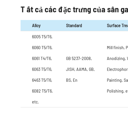
T ất cả các đặc trưng của sân g
Alloy
Standard
Surface Tr
6005 T5/T6,
6060 T5/T6,
Mill finish,
6061 T4/T6,
GB 5237-2008,
Anodizing, 
6063 T5/T6,
JISH, AAMA, GB,
Electrophor
6463 T5/T6,
BS, En
Painting, S
6082 T5/T6,
Polishing, e
etc.