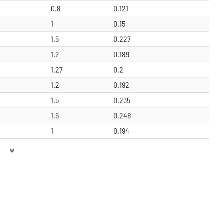
0.8
0.121
1
0.15
1.5
0.227
1.2
0.189
1.27
0.2
1.2
0.192
1.5
0.235
1.6
0.248
1
0.194
1.19
0.23
1.2
0.23
1.6
0.3
1.15
0.221
1.27
0.243