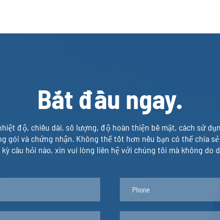
1.47
0.278
1.57
0.297
1.6
0.302
2.28
0.413
2.36
0.427
3
0.521
Bắt đầu ngay.
3.17
0.543
0.8
0.165
1
0.205
nhiệt độ, chiều dài, số lượng, độ hoàn thiện bề mặt, cách sử d
g gói và chứng nhận. Không thể tốt hơn nếu bạn có thể chia sẻ 
1.2
0.243
 kỳ câu hỏi nào, xin vui lòng liên hệ với chúng tôi mà không do 
1.45
0.292
1.5
0.3
1.6
0.32
2
0.393
0.8
0.208