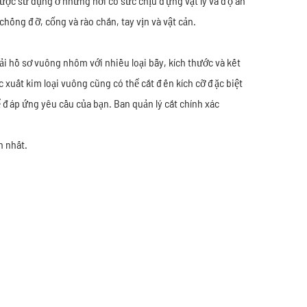
ược sử dụng ở những nơi có sức chịu đựng vật lý và độ ăn
hống đỡ, cổng và rào chắn, tay vịn và vật cản.
ải hồ sơ vuông nhôm với nhiều loại bẫy, kích thước và kết
c xuất kim loại vuông cũng có thể cắt đến kích cỡ đặc biệt
 đáp ứng yêu cầu của bạn. Ban quản lý cắt chính xác
h nhất.