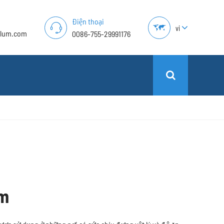
Điện thoại
vi
alum.com
0086-755-29991176
ôm