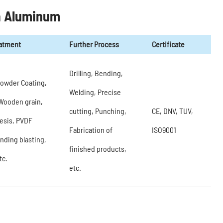
a Aluminum
eatment
Further Process
Certificate
Drilling, Bending,
 Powder Coating,
Welding, Precise
Wooden grain,
cutting, Punching,
CE, DNV, TUV,
esis, PVDF
Fabrication of
ISO9001
anding blasting,
finished products,
tc.
etc.