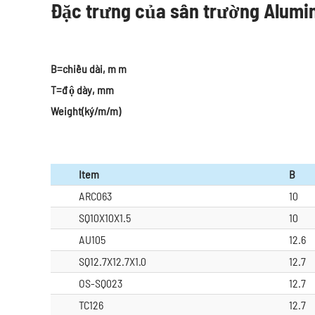
Đặc trưng của sân trường Alum
B=chiều dài, m m
T=độ dày, mm
Weight(ký/m/m)
Item
B
ARC063
10
SQ10X10X1.5
10
AU105
12.6
SQ12.7X12.7X1.0
12.7
OS-SQ023
12.7
TC126
12.7