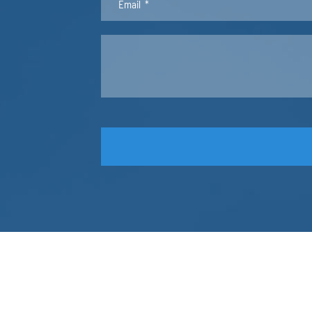
0365-0.9
25
0365-1.0
25
0365-1.2
25
ZY-236-015
25
SQ2525T16
25
ZY67176
25
0365-2.0
25
SQ2525T30
25
M9533
25.4
TC277
25.4
ZY-236-G800
25.4
AZ880
25.4
OS-SQ040
25.4
70008KMB
25.4