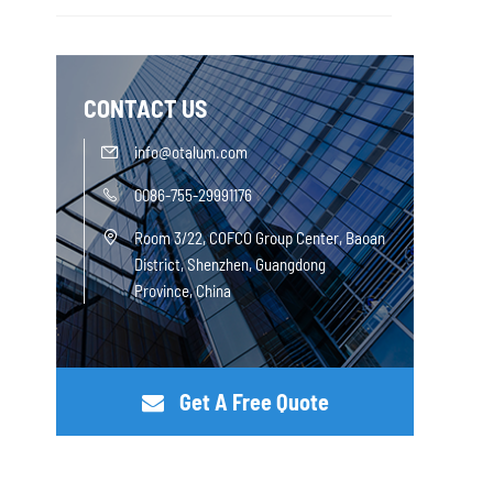
CONTACT US
info@otalum.com

0086-755-29991176

Room 3/22, COFCO Group Center, Baoan

District, Shenzhen, Guangdong
Province, China
Get A Free Quote