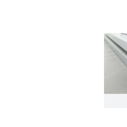
OS-SQ015
25.4
SQ25.4X25.4X2
25.4
OS-SQ017
25.4
OS-SQ013
25.4
0374-1.0
30
ZY-S01-780
30
ZY-236-016
30
ZYW0006
30
SQ3030T20
30
TC266
31.75
TC235
31.75
70063KMB
31.75
SQ32X32X1.0
32
SQ3232T16
32
SQ3232T20
32