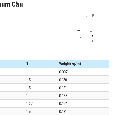
inum Cầu
T
Weight(kg/m)
1
0.097
1.5
0.139
1.5
0.181
1
0.128
1.27
0.157
1.5
0.181