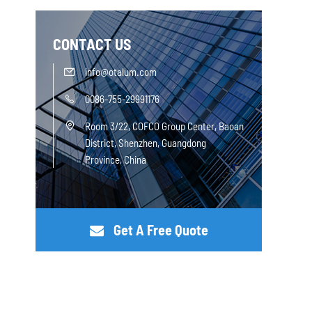
CONTACT US
info@otalum.com

0086-755-29991176

Room 3/22, COFCO Group Center, Baoan

District, Shenzhen, Guangdong
Province, China
Get A Free Quote