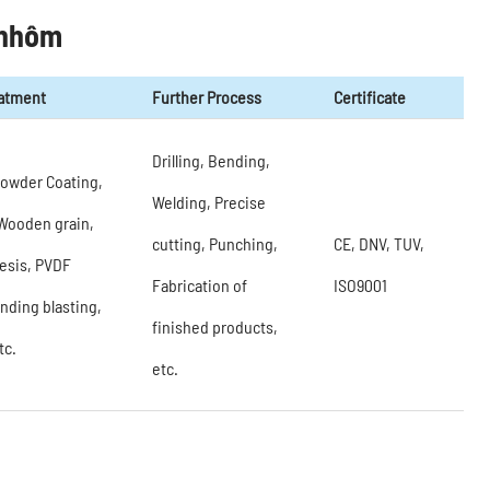
 nhôm
eatment
Further Process
Certificate
Drilling, Bending,
 Powder Coating,
Welding, Precise
Wooden grain,
cutting, Punching,
CE, DNV, TUV,
esis, PVDF
Fabrication of
ISO9001
anding blasting,
finished products,
tc.
etc.