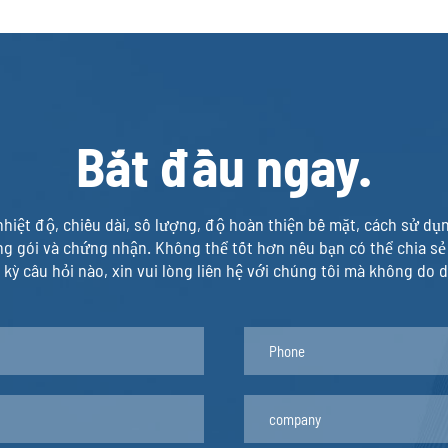
3
0.437
1.6
0.314
3
0.559
2.5
0.481
3.18
0.599
Bắt đầu ngay.
2.8
0.637
3.18
0.764
3
0.729
nhiệt độ, chiều dài, số lượng, độ hoàn thiện bề mặt, cách sử d
g gói và chứng nhận. Không thể tốt hơn nếu bạn có thể chia sẻ 
3.2
0.802
 kỳ câu hỏi nào, xin vui lòng liên hệ với chúng tôi mà không do 
2.39
0.683
3.18
1.091
3
1.179
3.18
1.253
6.35
2.395