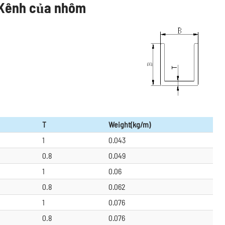
 Kênh của nhôm
T
Weight(kg/m)
1
0.043
0.8
0.049
1
0.06
0.8
0.062
1
0.076
0.8
0.076