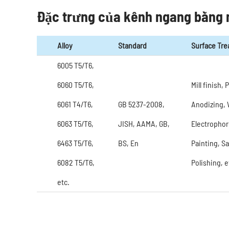
Đặc trưng của kênh ngang bằng
Alloy
Standard
Surface Tr
6005 T5/T6,
6060 T5/T6,
Mill finish,
6061 T4/T6,
GB 5237-2008,
Anodizing, 
6063 T5/T6,
JISH, AAMA, GB,
Electrophor
6463 T5/T6,
BS, En
Painting, S
6082 T5/T6,
Polishing, e
etc.