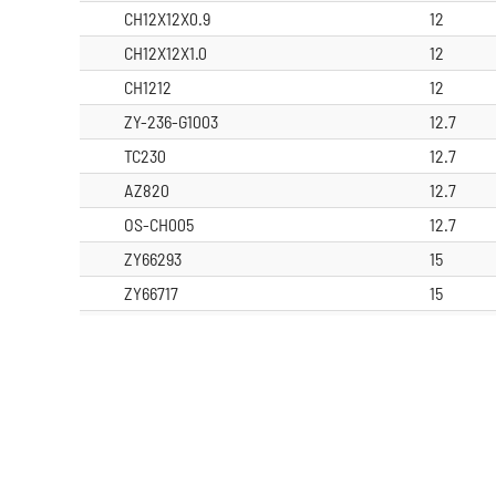
CH12X12X0.9
12
CH12X12X1.0
12
CH1212
12
ZY-236-G1003
12.7
TC230
12.7
AZ820
12.7
OS-CH005
12.7
ZY66293
15
ZY66717
15
CH1515T15
15
AZ822
15.88
CH161616
16
DT3355
16.3
CH19X19X1
19