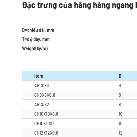
Đặc trưng của hãng hàng ngang
B=chiều dài, mm
T=độ dày, mm
Weight(ký/m)
Item
B
ARC080
6
CH8X8X0.8
8
ARC082
8
CH10X10X0.8
10
CH10X10X1
10
CH12X12X0.8
12