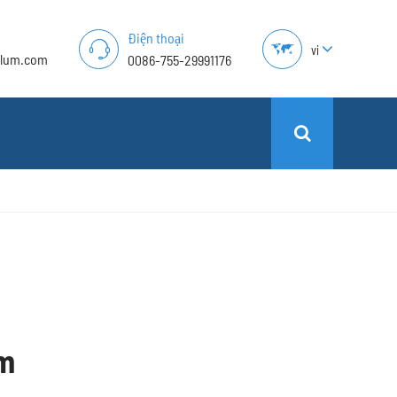
Điện thoại
vi
alum.com
0086-755-29991176
m